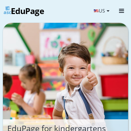
EduPage
US
asc
EduPage for kindergartens