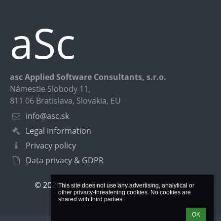
aSc
asc Applied Software Consultants, s.r.o.
Námestie Slobody 11,
811 06 Bratislava, Slovakia, EU
info@asc.sk
Legal information
Privacy policy
Data privacy & GDPR
© 2026 asc Applied Software Consultants
This site does not use any advertising, analytical or 
other privacy-threatening cookies. No cookies are 
shared with third parties.
OK